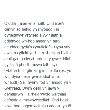
O ddifri, mae yma hollt. Ond mae’r 
canlyniad hefyd yn rhybudd i ni 
gyfieithwyr ystyried a yw’r iaith a 
ddefnyddiwn bob amser yn taro 
deuddeg gyda’n cynulleidfa. Dyna ydy 
gwaith cyfieithydd – trosi testun i iaith 
arall gan gadw at arddull y gwreiddiol 
gystal â phosib mewn iaith sy’n 
cyfathrebu’n glir â’r gynulleidfa (os, yn 
wir, dyna mae’r gwreiddiol yn ei 
wneud!) Gall hynny fod yn anodd yn y 
Gymraeg. Dwi’n deall yn iawn y 
demtasiwn – a rheidrwydd weithiau – 
defnyddio ‘mewnwelediad’. Ond bosib 
iawn bod angen weithiau addasu yn ôl 