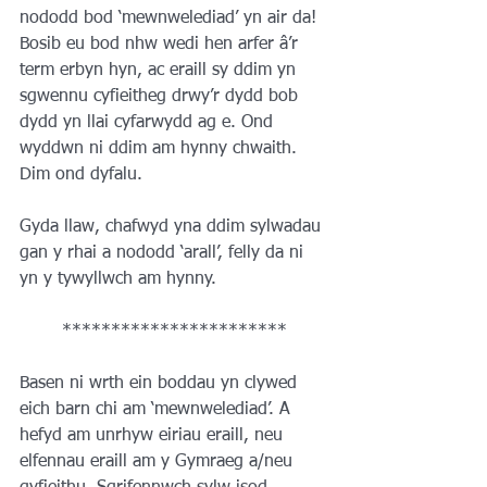
nododd bod ‘mewnwelediad’ yn air da! 
Bosib eu bod nhw wedi hen arfer â’r 
term erbyn hyn, ac eraill sy ddim yn 
sgwennu cyfieitheg drwy’r dydd bob 
dydd yn llai cyfarwydd ag e. Ond 
wyddwn ni ddim am hynny chwaith. 
Dim ond dyfalu.
Gyda llaw, chafwyd yna ddim sylwadau 
gan y rhai a nododd ‘arall’, felly da ni 
yn y tywyllwch am hynny.
***********************
Basen ni wrth ein boddau yn clywed 
eich barn chi am ‘mewnwelediad’. A 
hefyd am unrhyw eiriau eraill, neu 
elfennau eraill am y Gymraeg a/neu 