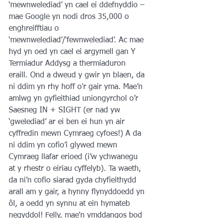
‘mewnwelediad’ yn cael ei ddefnyddio – 
mae Google yn nodi dros 35,000 o 
enghreifftiau o 
‘mewnwelediad’/‘fewnwelediad’. Ac mae 
hyd yn oed yn cael ei argymell gan Y 
Termiadur Addysg a thermiaduron 
eraill. Ond a dweud y gwir yn blaen, da 
ni ddim yn rhy hoff o'r gair yma. Mae’n 
amlwg yn gyfieithiad uniongyrchol o’r 
Saesneg IN + SIGHT (er nad yw 
‘gwelediad’ ar ei ben ei hun yn air 
cyffredin mewn Cymraeg cyfoes!) A da 
ni ddim yn cofio’i glywed mewn 
Cymraeg llafar erioed (i’w ychwanegu 
at y rhestr o eiriau cyffelyb). Ta waeth, 
da ni’n cofio siarad gyda chyfieithydd 
arall am y gair, a hynny flynyddoedd yn 
ôl, a oedd yn synnu at ein hymateb 
negyddol! Felly, mae'n ymddangos bod 