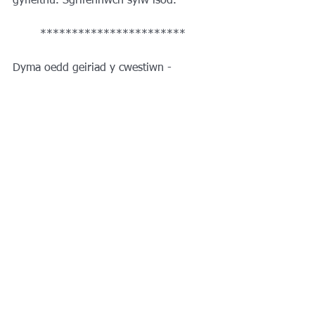
gyfieithu. Sgrifennwch sylw isod. 
***********************
Dyma oedd geiriad y cwestiwn - 