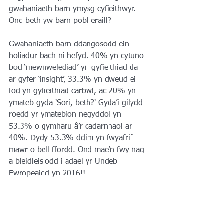
gwahaniaeth barn ymysg cyfieithwyr. 
Ond beth yw barn pobl eraill?
Gwahaniaeth barn ddangosodd ein 
holiadur bach ni hefyd. 40% yn cytuno 
bod ‘mewnwelediad’ yn gyfieithiad da 
ar gyfer ‘insight’, 33.3% yn dweud ei 
fod yn gyfieithiad carbwl, ac 20% yn 
ymateb gyda 'Sori, beth?' Gyda’i gilydd 
roedd yr ymatebion negyddol yn 
53.3% o gymharu â’r cadarnhaol ar 
40%. Dydy 53.3% ddim yn fwyafrif 
mawr o bell ffordd. Ond mae’n fwy nag 
a bleidleisiodd i adael yr Undeb 
Ewropeaidd yn 2016!!