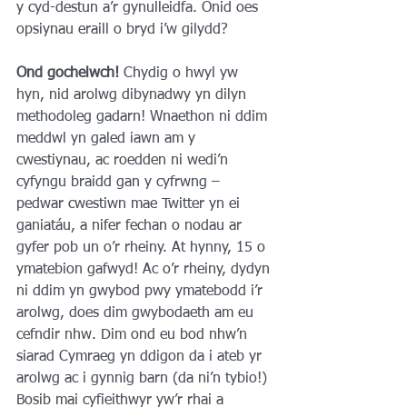
y cyd-destun a’r gynulleidfa. Onid oes 
opsiynau eraill o bryd i’w gilydd?
Ond gochelwch! 
Chydig o hwyl yw 
hyn, nid arolwg dibynadwy yn dilyn 
methodoleg gadarn! Wnaethon ni ddim 
meddwl yn galed iawn am y 
cwestiynau, ac roedden ni wedi’n 
cyfyngu braidd gan y cyfrwng – 
pedwar cwestiwn mae Twitter yn ei 
ganiatáu, a nifer fechan o nodau ar 
gyfer pob un o’r rheiny. At hynny, 15 o 
ymatebion gafwyd! Ac o’r rheiny, dydyn 
ni ddim yn gwybod pwy ymatebodd i’r 
arolwg, does dim gwybodaeth am eu 
cefndir nhw. Dim ond eu bod nhw’n 
siarad Cymraeg yn ddigon da i ateb yr 
arolwg ac i gynnig barn (da ni’n tybio!) 
Bosib mai cyfieithwyr yw’r rhai a 