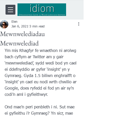
Elen
Jan 6, 2021
3 min read
Mewnwelediadau
Mewnwelediad
Ym mis Rhagfyr fe wnaethon ni arolwg 
bach cyflym ar Twitter am y gair 
‘mewnwelediad’, sydd wedi bod yn cael 
ei ddefnyddio ar gyfer ‘insight’ yn y 
Gymraeg. Gyda 1.5 biliwn enghraifft o 
‘insight’ yn cael eu nodi wrth chwilio ar 
Google, does ryfedd ei fod yn air sy’n 
codi’n aml i gyfieithwyr. 
Ond mae’n peri penbleth i ni. Sut mae 
ei gyfieithu i’r Gymraeg? Yn sicr, mae 